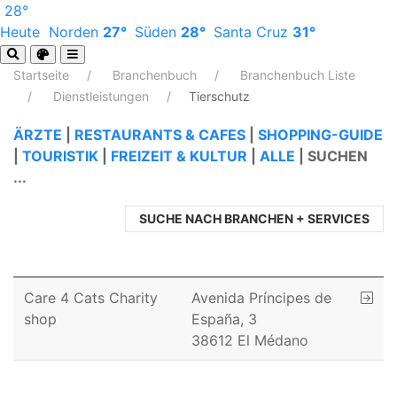
28°
Heute
Norden
27°
Süden
28°
Santa Cruz
31°
Startseite
Branchenbuch
Branchenbuch Liste
Dienstleistungen
Tierschutz
ÄRZTE
|
RESTAURANTS & CAFES
|
SHOPPING-GUIDE
|
TOURISTIK
|
FREIZEIT & KULTUR
|
ALLE
|
SUCHEN
...
SUCHE NACH BRANCHEN + SERVICES
Care 4 Cats Charity
Avenida Príncipes de
shop
España, 3
38612 El Médano