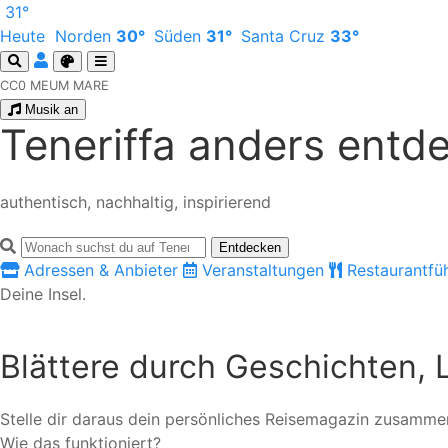
31°
Heute
Norden
30°
Süden
31°
Santa Cruz
33°
CC0 MEUM MARE
Musik an
Teneriffa anders entd
authentisch, nachhaltig, inspirierend
Teneriffa durchsuchen
Entdecken
Adressen & Anbieter
Veranstaltungen
Restaurantfü
Deine Insel.
Blättere durch Geschichten, 
Stelle dir daraus dein persönliches Reisemagazin zusammen
Wie das funktioniert?