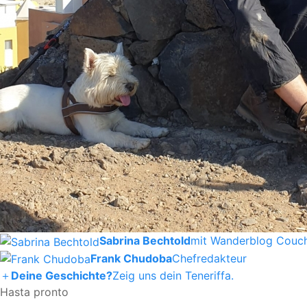
Sabrina Bechtold
mit Wanderblog Couch
Frank Chudoba
Chefredakteur
＋
Deine Geschichte?
Zeig uns dein Teneriffa.
Hasta pronto