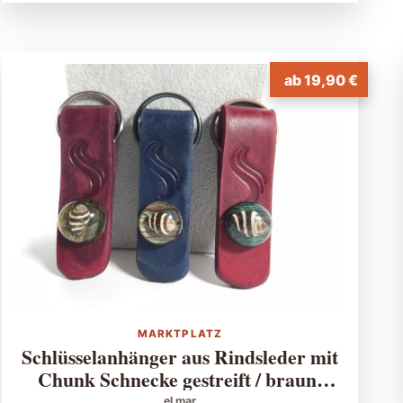
ab 19,90 €
MARKTPLATZ
Schlüsselanhänger aus Rindsleder mit
Chunk Schnecke gestreift / braun,
grau, grün
el mar