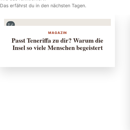
Das erfährst du in den nächsten Tagen.
T
e
n
e
r
if
f
a
in
s
id
e
MAGAZIN
Passt Teneriffa zu dir? Warum die
Insel so viele Menschen begeistert