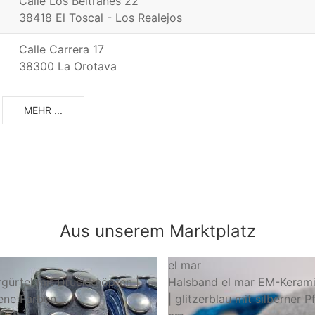
Calle Los Beltranes 22
38418 El Toscal - Los Realejos
Calle Carrera 17
38300 La Orotava
MEHR ...
Aus unserem Marktplatz
el mar
rgürtel mit Druckknöpfen |
Halsband el mar EM-Keram
ene Farben
| glitzerblau mit silberner 