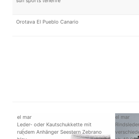
sun sports tenerife
Orotava El Pueblo Canario
el mar
el mar
Leder- oder Kautschukkette mit
Rindslede
rundem Anhänger Seestern Zebrano
verschied