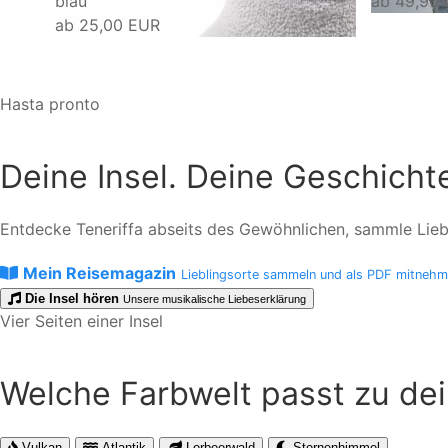
blau
ab
49,90
ab
25,00 EUR
Hasta pronto
Deine Insel. Deine Geschicht
Entdecke Teneriffa abseits des Gewöhnlichen, sammle Liebli
Mein Reisemagazin
Lieblingsorte sammeln und als PDF mitneh
Die Insel hören
Unsere musikalische Liebeserklärung
Vier Seiten einer Insel
Welche Farbwelt passt zu de
Vulkan
Atlantik
Lorbeerwald
Sternenhimmel