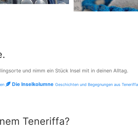
 EUR
cm
ab
15,90 EUR
e.
ngsorte und nimm ein Stück Insel mit in deinen Alltag.
Die Inselkolumne
men
Geschichten und Begegnungen aus Teneriff
inem Teneriffa?