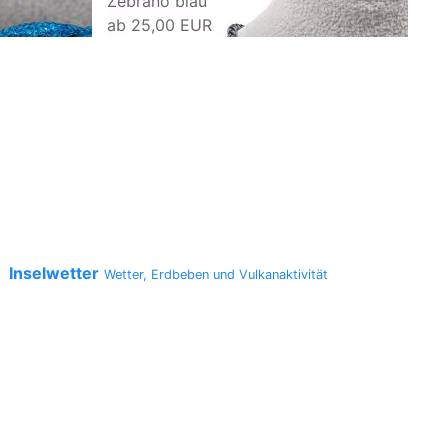
Zebrano blau
Zeb
ab
25,00 EUR
ab
Inselwetter
a
Wetter, Erdbeben und Vulkanaktivität