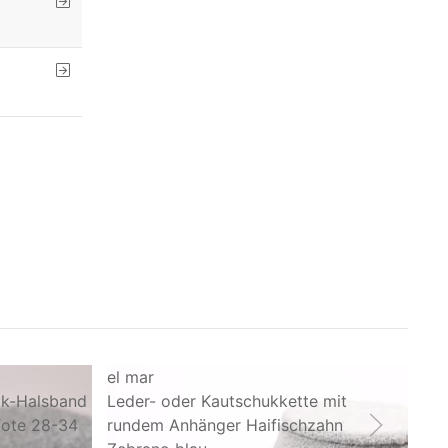
el mar
el 
ik-Halsband
Leder- oder Kautschukkette mit
Led
Pfote 28-34
rundem Anhänger Haifischzahn
ru