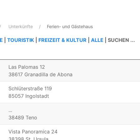
Unterkünfte
Ferien- und Gästehaus
E
|
TOURISTIK
|
FREIZEIT & KULTUR
|
ALLE
|
SUCHEN ...
Las Palomas 12
38617 Granadilla de Abona
Schlüterstraße 119
85057 Ingolstadt
...
38489 Teno
Vista Panoramica 24
38398 St. Ursula