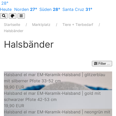
28°
Heute
Norden
27°
Süden
28°
Santa Cruz
31°
Startseite
Marktplatz
Tiere + Tierbedarf
Halsbänder
Halsbänder
Filter
...
Halsband el mar EM-Keramik-Halsband | glitzerblau
mit silberner Pfote 33-52 cm
19,90 EUR
Halsband el mar EM-Keramik-Halsband | gold mit
schwarzer Pfote 42-53 cm
19,90 EUR
Halsband el mar EM-Keramik-Halsband | neongrün mit