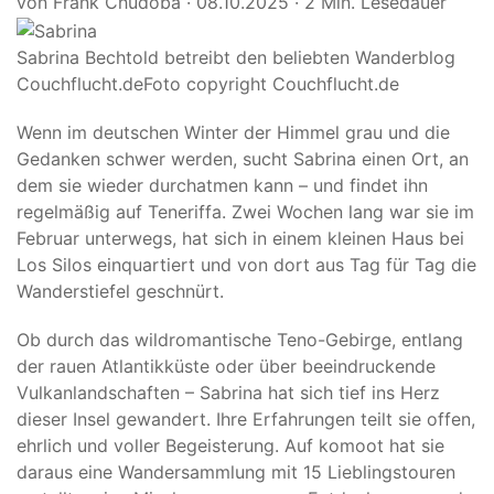
von Frank Chudoba
·
08.10.2025
·
2 Min. Lesedauer
Sabrina Bechtold betreibt den beliebten Wanderblog
Couchflucht.de
Foto copyright Couchflucht.de
Wenn im deutschen Winter der Himmel grau und die
Gedanken schwer werden, sucht Sabrina einen Ort, an
dem sie wieder durchatmen kann – und findet ihn
regelmäßig auf Teneriffa. Zwei Wochen lang war sie im
Februar unterwegs, hat sich in einem kleinen Haus bei
Los Silos einquartiert und von dort aus Tag für Tag die
Wanderstiefel geschnürt.
Ob durch das wildromantische Teno-Gebirge, entlang
der rauen Atlantikküste oder über beeindruckende
Vulkanlandschaften – Sabrina hat sich tief ins Herz
dieser Insel gewandert. Ihre Erfahrungen teilt sie offen,
ehrlich und voller Begeisterung. Auf komoot hat sie
daraus eine Wandersammlung mit 15 Lieblingstouren