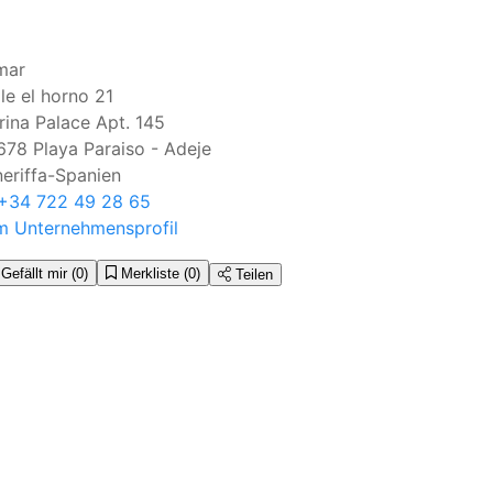
mar
le el horno 21
ina Palace Apt. 145
678
Playa Paraiso - Adeje
eriffa-Spanien
+34 722 49 28 65
m Unternehmensprofil
Gefällt mir
(0)
Merkliste
(0)
Teilen