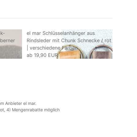
k-
el mar Schlüsselanhänger aus
el mar 
lberner
Rindsleder mit Chunk Schnecke / rot
Rindsled
| verschiedene Farben
und Brei
ab
19,90 EUR
ab
24,9
m Anbieter el mar.
ebot, 4) Mengenrabatte möglich