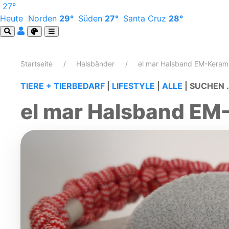
27°
Heute
Norden
29°
Süden
27°
Santa Cruz
28°
Startseite
Halsbänder
el mar Halsband EM-Keram
TIERE + TIERBEDARF
|
LIFESTYLE
|
ALLE
|
SUCHEN .
el mar Halsband EM