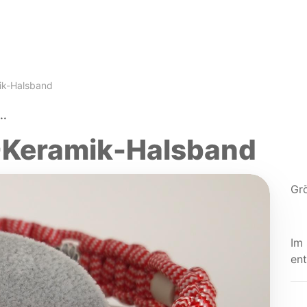
ik-Halsband
..
-Keramik-Halsband
Gr
Im
ent