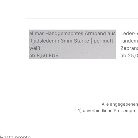
el mar Handgemachtes Armband aus
Leder- 
Rindsleder in 3mm Stärke | perlmutt
rundem
weiß
Zebran
ab
8,50 EUR
ab
25,
Alle angegebenen 
1) unverbindliche Preisempfeh
Hasta pronto