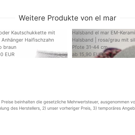
Weitere Produkte von el mar
oder Kautschukkette mit
Halsband el mar EM-Kerami
 Anhänger Haifischzahn
Halsband | rosa/grau mit si
o braun
Pfote 31-44 cm
00 EUR
ab
15,90 EUR
Preise beinhalten die gesetzliche Mehrwertsteuer, ausgenommen vo
lung des Herstellers, 2) unser vorheriger Preis, 3) temporäres Ang