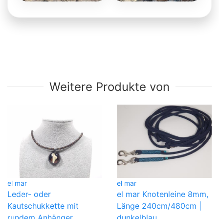
Alle anschauen
+5
Weitere Produkte von
el mar
el mar
Leder- oder
el mar Knotenleine 8mm,
Kautschukkette mit
Länge 240cm/480cm |
rundem Anhänger
dunkelblau