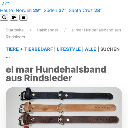
27°
Heute
Norden
29°
Süden
27°
Santa Cruz
28°
Startseite
Halsbänder
el mar Hundehalsband aus
Rindsleder
TIERE + TIERBEDARF
|
LIFESTYLE
|
ALLE
|
SUCHEN
...
el mar Hundehalsband
aus Rindsleder