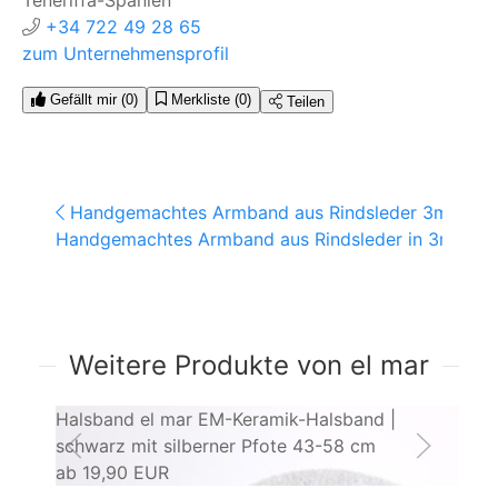
Teneriffa-Spanien
+34 722 49 28 65
zum Unternehmensprofil
Gefällt mir
(0)
Merkliste
(0)
Teilen
Handgemachtes Armband aus Rindsleder 3mm ...
Handgemachtes Armband aus Rindsleder in 3mm ...
Weitere Produkte von el mar
Halsband el mar EM-Keramik-Halsband |
el
schwarz mit silberner Pfote 43-58 cm
Ri
ab
19,90 EUR
a