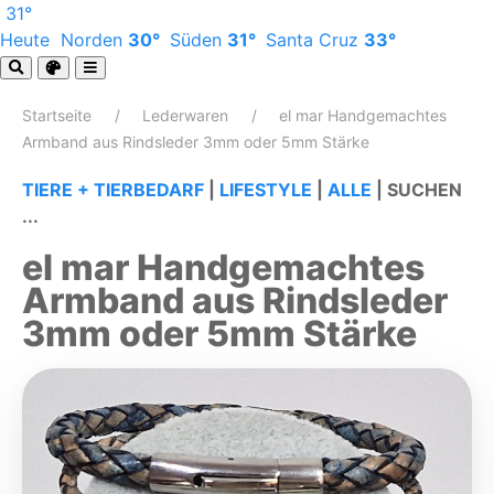
31°
Heute
Norden
30°
Süden
31°
Santa Cruz
33°
Startseite
Lederwaren
el mar Handgemachtes
Armband aus Rindsleder 3mm oder 5mm Stärke
TIERE + TIERBEDARF
|
LIFESTYLE
|
ALLE
|
SUCHEN
...
el mar Handgemachtes
Armband aus Rindsleder
3mm oder 5mm Stärke