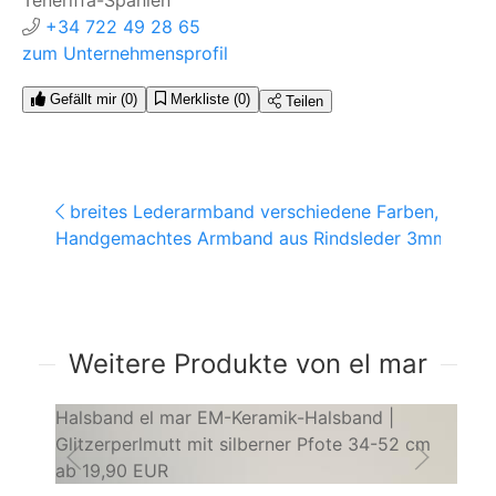
Teneriffa-Spanien
+34 722 49 28 65
zum Unternehmensprofil
Gefällt mir
(0)
Merkliste
(0)
Teilen
breites Lederarmband verschiedene Farben, ...
Handgemachtes Armband aus Rindsleder 3mm ...
Weitere Produkte von el mar
Halsband el mar EM-Keramik-Halsband |
Le
Glitzerperlmutt mit silberner Pfote 34-52 cm
An
ab
19,90 EUR
a