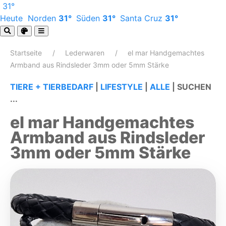
31°
Heute
Norden
31°
Süden
31°
Santa Cruz
31°
Startseite
Lederwaren
el mar Handgemachtes
Armband aus Rindsleder 3mm oder 5mm Stärke
TIERE + TIERBEDARF
|
LIFESTYLE
|
ALLE
|
SUCHEN
...
el mar Handgemachtes
Armband aus Rindsleder
3mm oder 5mm Stärke