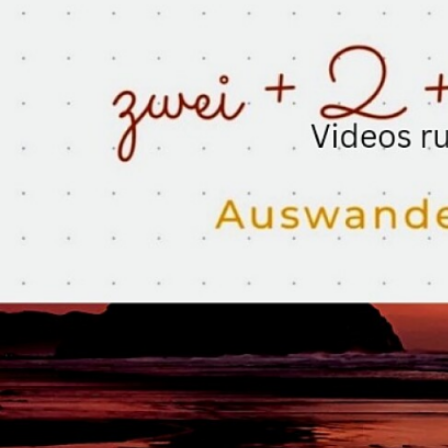
32°
Heute
Norden
31°
Süden
32°
Santa Cruz
31°