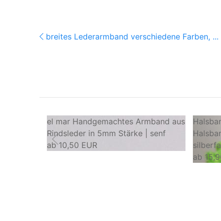
breites Lederarmband verschiedene Farben, ...
el mar Handgemachtes Armband aus
Halsba
Rindsleder in 5mm Stärke | senf
Halsban
ab
10,50 EUR
silberf
ab
15,