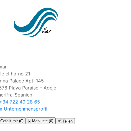
mar
le el horno 21
ina Palace Apt. 145
678
Playa Paraiso - Adeje
eriffa-Spanien
+34 722 49 28 65
m Unternehmensprofil
Gefällt mir
(0)
Merkliste
(0)
Teilen