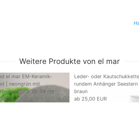
H
Weitere Produkte von el mar
nd el mar EM-Keramik-
Leder- oder Kautschukkette
d | neongrün mit
rundem Anhänger Seestern
arbener Pfote 28-34 cm
braun
90 EUR
ab
25,00 EUR