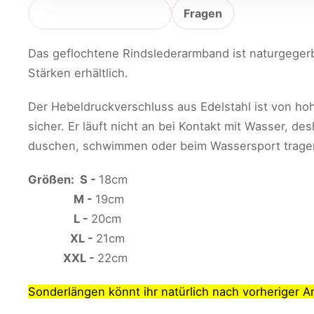
Produktbeschreibung
Fragen
Das geflochtene Rindslederarmband ist naturgegerb
Stärken erhältlich.
Der Hebeldruckverschluss aus Edelstahl ist von ho
sicher. Er läuft nicht an bei Kontakt mit Wasser,
duschen, schwimmen oder beim Wassersport trage
Größen: S -
18cm
M -
19cm
L -
20cm
XL -
21cm
XXL -
22cm
Sonderlängen könnt ihr natürlich nach vorheriger 