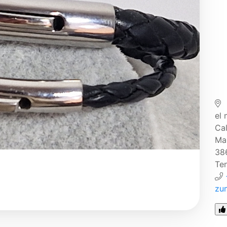
el 
Cal
Mar
38
Ten
zu