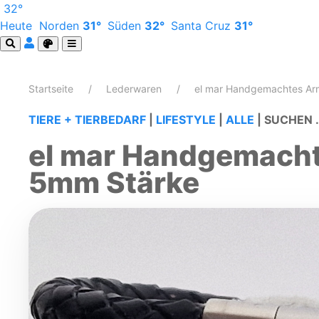
32°
Heute
Norden
31°
Süden
32°
Santa Cruz
31°
Startseite
Lederwaren
el mar Handgemachtes Ar
TIERE + TIERBEDARF
|
LIFESTYLE
|
ALLE
|
SUCHEN .
el mar Handgemacht
5mm Stärke