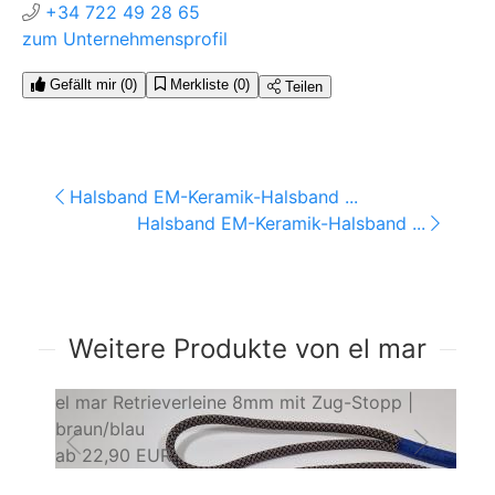
+34 722 49 28 65
zum Unternehmensprofil
Gefällt mir
(0)
Merkliste
(0)
Teilen
Halsband EM-Keramik-Halsband ...
Halsband EM-Keramik-Halsband ...
Weitere Produkte von el mar
el mar Retrieverleine 8mm mit Zug-Stopp |
Le
braun/blau
Hu
ab
22,90 EUR
a