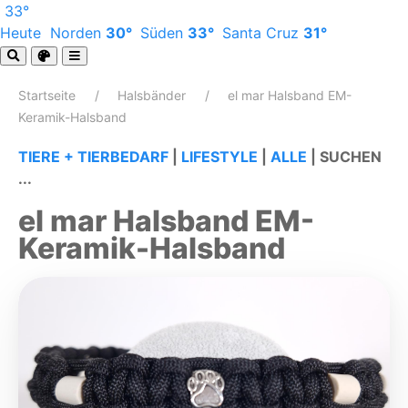
33°
Heute
Norden
30°
Süden
33°
Santa Cruz
31°
Startseite
Halsbänder
el mar Halsband EM-
Keramik-Halsband
TIERE + TIERBEDARF
|
LIFESTYLE
|
ALLE
|
SUCHEN
...
el mar Halsband EM-
Keramik-Halsband